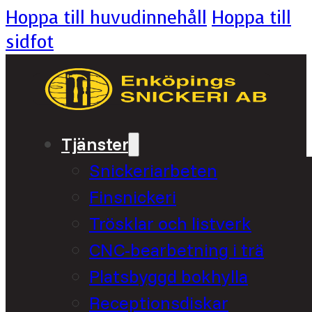
Hoppa till huvudinnehåll
Hoppa till
sidfot
Tjänster
Snickeriarbeten
Finsnickeri
Trösklar och listverk
CNC-bearbetning i trä
Platsbyggd bokhylla
Receptionsdiskar