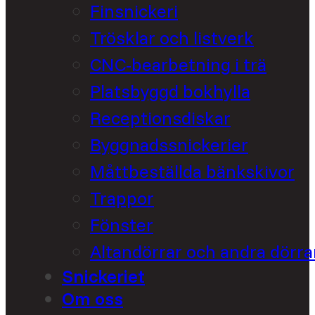
Finsnickeri
Trösklar och listverk
CNC-bearbetning i trä
Platsbyggd bokhylla
Receptionsdiskar
Byggnadssnickerier
Måttbeställda bänkskivor
Trappor
Fönster
Altandörrar och andra dörra
Snickeriet
Om oss