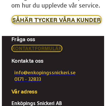
om hur du upplevde vår service.
SÅHÄR TYCKER VÅRA KUNDER
Fråga oss
KONTAKTFORMULÄR
Kontakta oss
info@enkopingssnickeri.se
0171 - 32833
Vår adress
Enköpings Snickeri AB