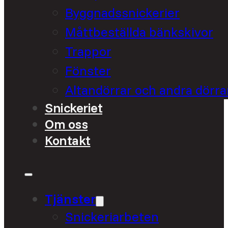
Byggnadssnickerier
Måttbeställda bänkskivor
Trappor
Fönster
Altandörrar och andra dörra
Snickeriet
Om oss
Kontakt
Tjänster
Snickeriarbeten