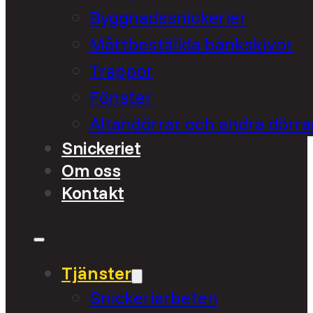
Byggnadssnickerier
Måttbeställda bänkskivor
Trappor
Fönster
Altandörrar och andra dörra
Snickeriet
Om oss
Kontakt
Tjänster
Snickeriarbeten