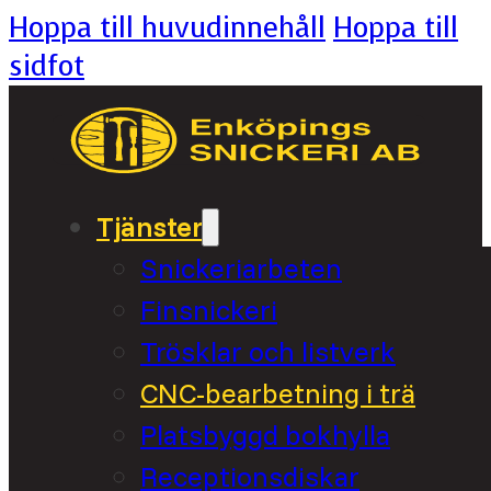
Hoppa till huvudinnehåll
Hoppa till
sidfot
Tjänster
Snickeriarbeten
Finsnickeri
Trösklar och listverk
CNC-bearbetning i trä
Platsbyggd bokhylla
Receptionsdiskar