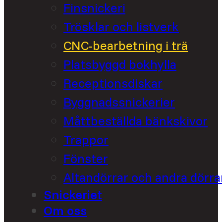
Finsnickeri
Trösklar och listverk
CNC-bearbetning i trä
Platsbyggd bokhylla
Receptionsdiskar
Byggnadssnickerier
Måttbeställda bänkskivor
Trappor
Fönster
Altandörrar och andra dörra
Snickeriet
Om oss