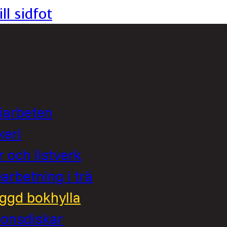
ll sidfot
iarbeten
keri
r och listverk
rbetning i trä
ggd bokhylla
ionsdiskar