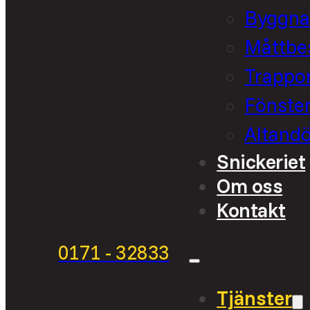
Byggna
Måttbes
Trappo
Fönste
Altandö
Snickeriet
Om oss
Kontakt
0171 - 32833
Tjänster