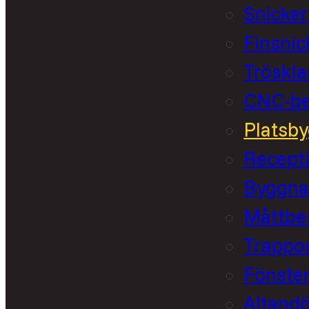
Snicker
Finsnic
Tröskla
CNC-bea
Platsby
Recept
Byggna
Måttbes
Trappo
Fönste
Altandö