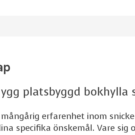
ap
g platsbyggd bokhylla so
r mångårig erfarenhet inom snick
dina specifika önskemål. Vare sig