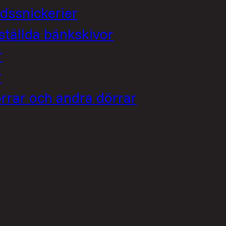
dssnickerier
tällda bänkskivor
r
r
rrar och andra dörrar