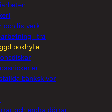
iarbeten
keri
r och listverk
rbetning i trä
ggd bokhylla
ionsdiskar
dssnickerier
tällda bänkskivor
r
r
rrar och andra dörrar