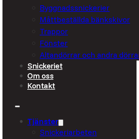
Byggnadssnickerier
Måttbeställda bänkskivor
Trappor
Fönster
Altandörrar och andra dörra
Snickeriet
Om oss
Kontakt
Tjänster
Snickeriarbeten