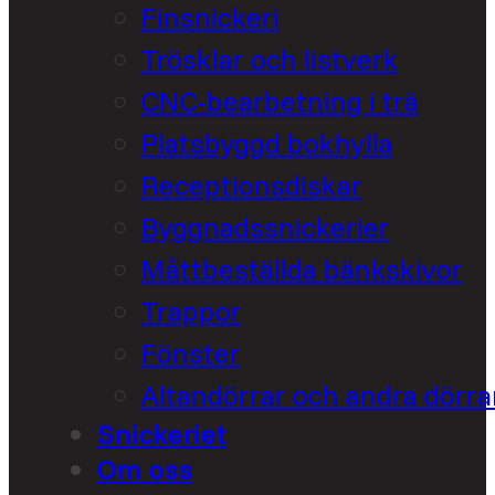
Finsnickeri
Trösklar och listverk
CNC-bearbetning i trä
Platsbyggd bokhylla
Receptionsdiskar
Byggnadssnickerier
Måttbeställda bänkskivor
Trappor
Fönster
Altandörrar och andra dörra
Snickeriet
Om oss