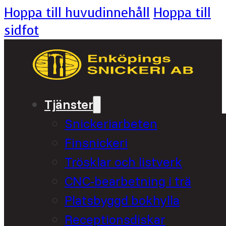
Hoppa till huvudinnehåll
Hoppa till
sidfot
Tjänster
Snickeriarbeten
Finsnickeri
Trösklar och listverk
CNC-bearbetning i trä
Platsbyggd bokhylla
Receptionsdiskar